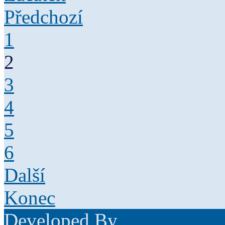
Předchozí
1
2
3
4
5
6
Další
Konec
Developed By