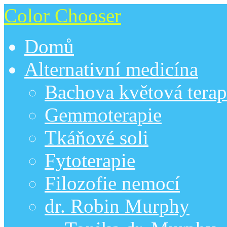
Color Chooser
Domů
Alternativní medicína
Bachova květová terap
Gemmoterapie
Tkáňové soli
Fytoterapie
Filozofie nemocí
dr. Robin Murphy