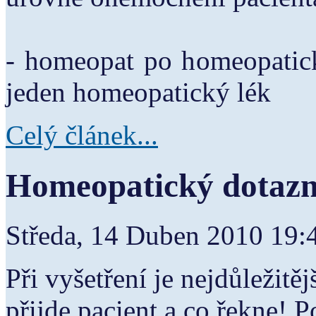
- homeopat po homeopatick
jeden homeopatický lék
Celý článek...
Homeopatický dotazn
Středa, 14 Duben 2010 19
Při vyšetření je nejdůležitě
přijde pacient a co řekne! 