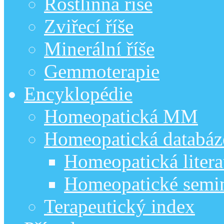
Rostlinná říše
Zviřecí říše
Minerální říše
Gemmoterapie
Encyklopédie
Homeopatická MM
Homeopatická databáz
Homeopatická litera
Homeopatické semi
Terapeutický index