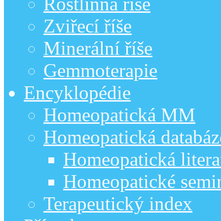
Rostlinná říše
Zviřecí říše
Minerální říše
Gemmoterapie
Encyklopédie
Homeopatická MM
Homeopatická databáz
Homeopatická litera
Homeopatické semi
Terapeutický index