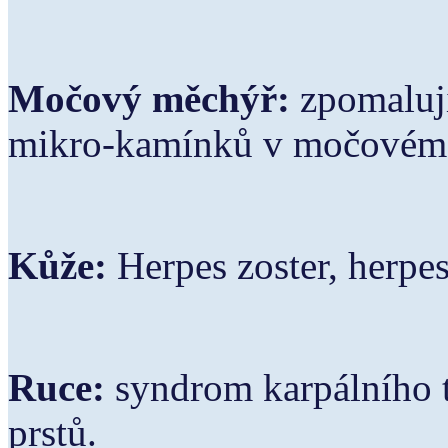
Močový měchýř:
zpomaluj
mikro-kamínků v močovém
Kůže:
Herpes zoster, herpe
Ruce:
syndrom karpálního 
prstů.