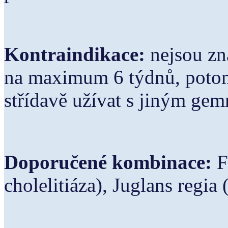
Kontraindikace:
nejsou z
na
maximum 6 týdnů, potom
střídavě užívat s jiným ge
Doporučené kombinace:
F
cholelitiáza),
Juglans regia 