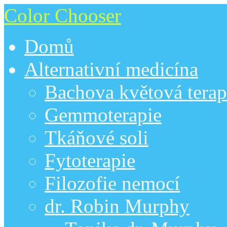
Color Chooser
Domů
Alternativní medicína
Bachova květová terap
Gemmoterapie
Tkáňové soli
Fytoterapie
Filozofie nemocí
dr. Robin Murphy