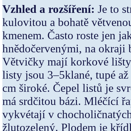
Vzhled a rozšíření:
Je to 
kulovitou a bohatě větveno
kmenem. Často roste jen jak
hnědočervenými, na okraji 
Větvičky mají korkové lišt
listy jsou 3–5klané, tupé a
cm široké. Čepel listů je sv
má srdčitou bázi. Mléčící 
vykvétají v chocholičnatých 
žlutozelený. Plodem je kří