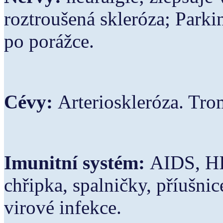
roztroušená skleróza; Parki
po porážce.
Cévy:
Arterioskleróza. Tr
Imunitní systém:
AIDS, HI
chřipka, spalničky, příušnic
virové infekce.