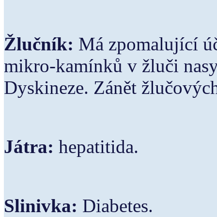
Žlučník:
Má zpomalující úč
mikro-kamínků v žluči nasy
Dyskineze. Zánět žlučových
Játra:
hepatitida.
Slinivka:
Diabetes.