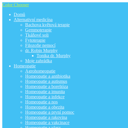
Color Chooser
Domů
Alternativní medicína
Bachova květová terapie
Gemmoterapie
Tkáňové soli
Fytoterapie
Filozofie nemocí
dr. Robin Murphy
Tonika dr. Murphy
Moje zahrádka
Homeopatie
Agrohomeopatie
Homeopatie a antibiotika
Homeopatie a autismus
Homeopatie a borelióza
Homeopatie a imunita
Homeopatie a infekce
Homeopatie a nos
Homeopatie a obezita
Homeopatie a první pomoc
Homeopatie a rakovina
Homeopatie a vakcinace
Homeopatie a vlasy