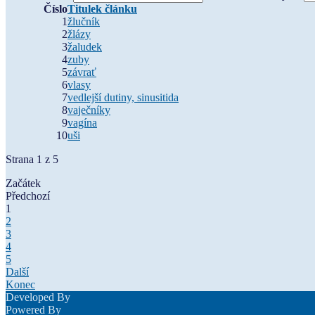
Číslo
Titulek článku
1
žlučník
2
žlázy
3
žaludek
4
zuby
5
závrať
6
vlasy
7
vedlejší dutiny, sinusitida
8
vaječníky
9
vagína
10
uši
Strana 1 z 5
Začátek
Předchozí
1
2
3
4
5
Další
Konec
Developed By
Powered By