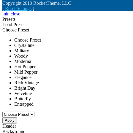
Copyright 2010 RocketTheme, LLC
[
Reset Settings
]
min
close
Presets
Load Preset
Choose Preset
Choose Preset
Crystalline
Military
Woody
Moderna
Hot Pepper
Mild Pepper
Elegance
Rich Vintage
Bright Day
Velvetine
Butterfly
Entrapped
Apply
Header
Background