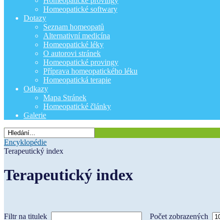
Homeopatické provingy
Homeopatické softwary
Dotazy
Seznam homeopatů
Alternativní medicína
Homeopatické léky
O autorovi stránek
Homeopatické provingy
Příprava homeopatického léku
Homeopatická terapie
Odkazy
Mapa Stránek
Homeopatické články
Galerie
Encyklopédie
Terapeutický index
Terapeutický index
Filtr na titulek
Počet zobrazených