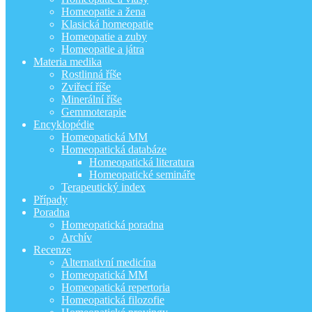
Homeopatie a žena
Klasická homeopatie
Homeopatie a zuby
Homeopatie a játra
Materia medika
Rostlinná říše
Zviřecí říše
Minerální říše
Gemmoterapie
Encyklopédie
Homeopatická MM
Homeopatická databáze
Homeopatická literatura
Homeopatické semináře
Terapeutický index
Případy
Poradna
Homeopatická poradna
Archív
Recenze
Alternativní medicína
Homeopatická MM
Homeopatická repertoria
Homeopatická filozofie