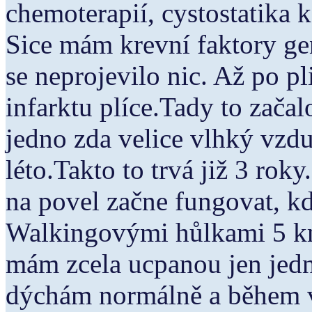
chemoterapií, cystostatika 
Sice mám krevní faktory ge
se neprojevilo nic. Až po p
infarktu plíce.Tady to začal
jedno zda velice vlhký vzd
léto.Takto to trvá již 3 rok
na povel začne fungovat, kd
Walkingovými hůlkami 5 km
mám zcela ucpanou jen jedn
dýchám normálně a během vte