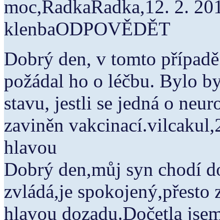
moc,RadkaRadka,12. 2. 20
klenbaODPOVĚDĚT
Dobrý den, v tomto případě
požádal ho o léčbu. Bylo by
stavu, jestli se jedná o ne
zaviněn vakcinací.vilcakul,
hlavou
Dobrý den,můj syn chodí do
zvládá,je spokojený,přesto 
hlavou dozadu.Dočetla jsem 