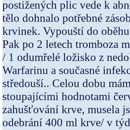
postižených plic vede k abn
tělo dohnalo potřebné záso
krvinek. Vypouští do oběhu
Pak po 2 letech tromboza 
/ 1 odumřelé ložisko z ned
Warfarinu a současné infekc
středouší.. Celou dobu mám 
stoupajícími hodnotami červ
zahušťování krve, musela j
odebrání 400 ml krve/ v týd