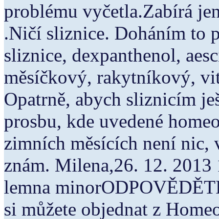
problému vyčetla.Zabírá je
.Ničí sliznice. Doháním to 
sliznice, dexpanthenol, aesc
měsíčkový, rakytníkový, vi
Opatrně, abych sliznicím je
prosbu, kde uvedené homeo
zimních měsících není nic, 
znám. Milena,26. 12. 2013
lemna minorODPOVĚDĚTDo
si můžete objednat z Homeo