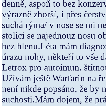
denně, aspoň to bez konzerva
výrazně zhorší, i přes čers
suchá rýma/ v nose se mi ne
stolici se najednouz nosu o
bez hlenu.Léta mám diagno
úrazu nohy, někteří to vše 
Letrox pro autoimun. štítno
Užívám ještě Warfarin na ře
není nikde popsáno, že by m
suchosti.Mám dojem, že prá