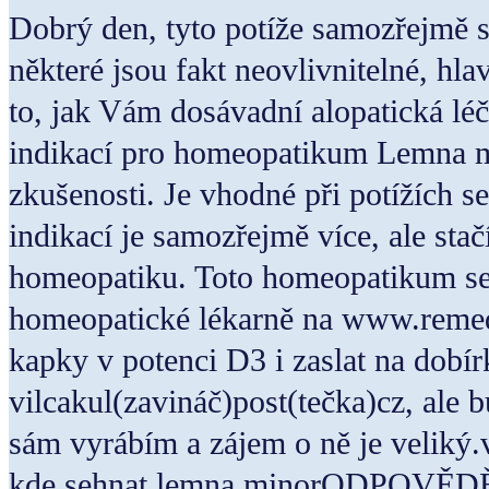
Dobrý den, tyto potíže samozřejmě s
některé jsou fakt neovlivnitelné, hl
to, jak Vám dosávadní alopatická lé
indikací pro homeopatikum Lemna m
zkušenosti. Je vhodné při potížích 
indikací je samozřejmě více, ale stač
homeopatiku. Toto homeopatikum se
homeopatické lékarně na www.reme
kapky v potenci D3 i zaslat na dobír
vilcakul(zavináč)post(tečka)cz, ale b
sám vyrábím a zájem o ně je veliký.
kde sehnat lemna minorODPOVĚD