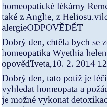
homeopatické lékárny Reme
také z Anglie, z Heliosu.vi
alergieODPOVĚDĚT
Dobrý den, chtěla bych se z
homeopatika Wyethia helenoi
opověďIveta,10. 2. 2014
Dobrý den, tato potíž je léč
vyhledat homeopata a požád
je možné vykonat detoxika