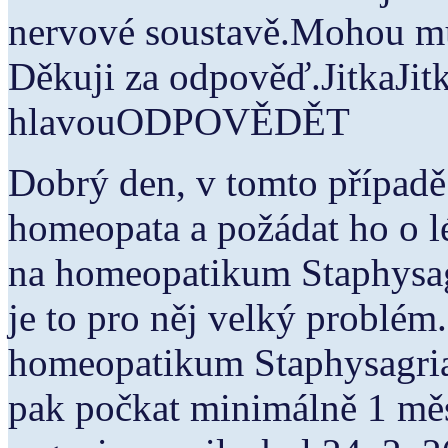
nervové soustavě.Mohou m
Děkuji za odpověď.JitkaJit
hlavouODPOVĚDĚT
Dobrý den, v tomto případě
homeopata a požádat ho o l
na homeopatikum Staphysag
je to pro něj velký problém
homeopatikum Staphysagria 
pak počkat minimálně 1 měs