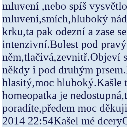
mluvení ,nebo spíš vysvětl
mluvení,smích,hluboký náde
krku,ta pak odezní a zase se 
intenzivní.Bolest pod pravý
něm,tlačivá,zevnitř.Objeví s
někdy i pod druhým prsem.
hlasitý,moc hluboký.Kašle 
homeopatka je nedostupná,t
poradíte,předem moc děkuji
2014 22:54Kašel mé dce