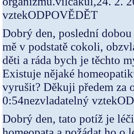
organizmu.vilcakul,24. 2. 
vztekODPOVĚDĚT
Dobrý den, poslední dobou 
mě v podstatě cokoli, obzv
děti a ráda bych je těchto 
Existuje nějaké homeopatik
vyrušit? Děkuji předem za
0:54nezvladatelný vzte
Dobrý den, tato potíž je léči
homeopata a požádat ho o 