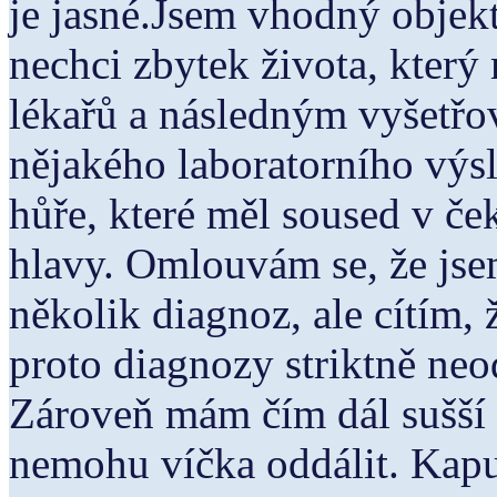
je jasné.Jsem vhodný objek
nechci zbytek života, který
lékařů a následným vyšetřo
nějakého laboratorního výsl
hůře, které měl soused v če
hlavy. Omlouvám se, že jse
několik diagnoz, ale cítím,
proto diagnozy striktně neod
Zároveň mám čím dál sušší o
nemohu víčka oddálit. Kapu