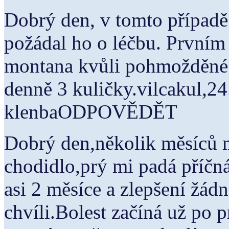
Dobrý den, v tomto případě
požádal ho o léčbu. Prvním
montana kvůli pohmožděné 
denně 3 kuličky.vilcakul,24
klenbaODPOVĚDĚT
Dobrý den,několik měsíců m
chodidlo,prý mi padá příčná
asi 2 měsíce a zlepšení žád
chvíli.Bolest začíná už po 