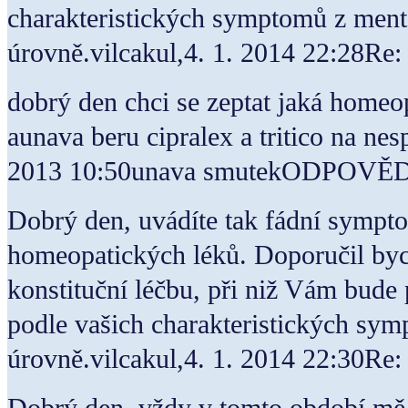
charakteristických symptomů z mentá
úrovně.vilcakul,4. 1. 2014 22:2
dobrý den chci se zeptat jaká home
aunava beru cipralex a tritico na ne
2013 10:50unava smutekODPOVĚ
Dobrý den, uvádíte tak fádní sympt
homeopatických léků. Doporučil by
konstituční léčbu, při niž Vám bud
podle vašich charakteristických sym
úrovně.vilcakul,4. 1. 2014 22:30R
Dobrý den, vždy v tomto období mě z