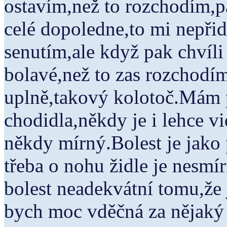
ostavím,než to rozchodím,pa
celé dopoledne,to mi nepři
senutím,ale když pak chvíli
bolavé,než to zas rozchodím
uplně,takový kolotoč.Mám p
chodidla,někdy je i lehce v
někdy mírný.Bolest je jak
třeba o nohu židle je nesmí
bolest neadekvátní tomu,že 
bych moc vděčná za nějaký