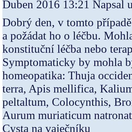
Duben 2016 13:21
Napsal u
Dobrý den, v tomto případě
a požádat ho o léčbu. Moh
konstituční léčba nebo tera
Symptomaticky by mohla bý
homeopatika: Thuja occident
terra, Apis mellifica, Kal
peltaltum, Colocynthis, B
Aurum muriaticum natronat
Cysta na vaječníku