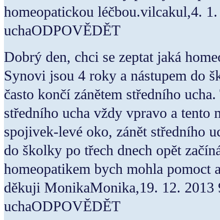
homeopatickou léčbou.vilcakul,4. 1
uchaODPOVĚDĚT
Dobrý den, chci se zeptat jaká hom
Synovi jsou 4 roky a nástupem do šk
často končí zánětem středního ucha.
středního ucha vždy vpravo a tento m
spojivek-levé oko, zánět středního
do školky po třech dnech opět začín
homeopatikem bych mohla pomoct a 
děkuji MonikaMonika,19. 12. 2013 
uchaODPOVĚDĚT