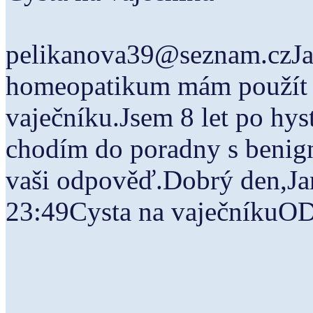
pelikanova39@seznam.czJan
homeopatikum mám použít 
vaječníku.Jsem 8 let po hys
chodím do poradny s benigní
vaši odpověď.Dobrý den,Ja
23:49Cysta na vaječník