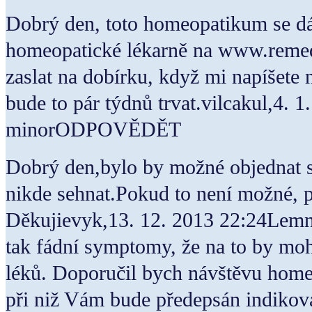
Dobrý den, toto homeopatikum se dá
homeopatické lékarně na www.remed
zaslat na dobírku, když mi napíšete n
bude to pár týdnů trvat.vilcakul,4.
minorODPOVĚDĚT
Dobrý den,bylo by možné objednat 
nikde sehnat.Pokud to není možné, p
Děkujievyk,13. 12. 2013 22:24Le
tak fádní symptomy, že na to by mo
léků. Doporučil bych návštěvu home
při niž Vám bude předepsán indikov