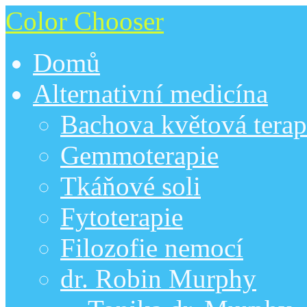
Color Chooser
Domů
Alternativní medicína
Bachova květová terap
Gemmoterapie
Tkáňové soli
Fytoterapie
Filozofie nemocí
dr. Robin Murphy