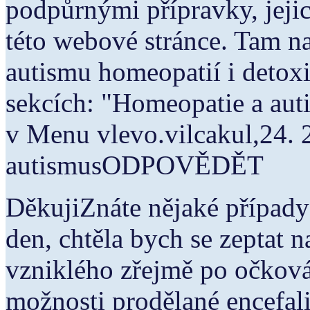
podpůrnými přípravky, jejic
této webové stránce. Tam na
autismu homeopatií i detoxi
sekcích: "Homeopatie a aut
v Menu vlevo.vilcakul,24. 
autismusODPOVĚDĚT
DěkujiZnáte nějaké případ
den, chtěla bych se zeptat 
vzniklého zřejmě po očková
možnosti prodělané encefali