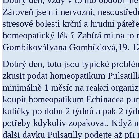
Zároveň jsem i nervozní, nesoustře
stresové bolesti krční a hrudní páte
homeopatický lék ? Zabírá mi na to ne
GombíkováIvana Gombíkiová,19. 1
Dobrý den, toto jsou typické problé
zkusit podat homeopatikum Pulsatill
minimálně 1 měsíc na reakci organi
koupit homeopatikum Echinacea purp
kuličky po dobu 2 týdnů a pak 2 týd
potřeby kdykoliv zopakovat. Když nas
další dávku Pulsatilly podejte až při