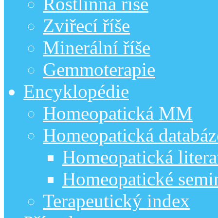
Rostlinná říše
Zviřecí říše
Minerální říše
Gemmoterapie
Encyklopédie
Homeopatická MM
Homeopatická databáz
Homeopatická litera
Homeopatické semi
Terapeutický index