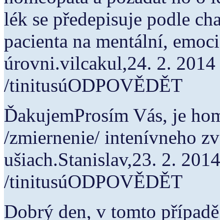
lék se předepisuje podle c
pacienta na mentální, emoci
úrovni.vilcakul,24. 2. 2014
/tinitusúODPOVĚDĚT
ĎakujemProsím Vás, je hom
/zmiernenie/ intenívneho z
ušiach.Stanislav,23. 2. 201
/tinitusúODPOVĚDĚT
Dobrý den, v tomto případě 