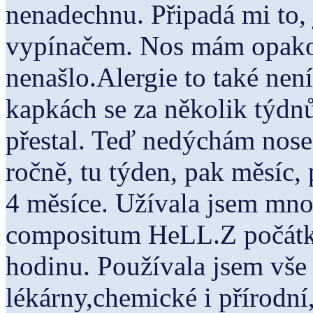
nenadechnu. Připadá mi to,
vypínačem. Nos mám opakov
nenašlo.Alergie to také nen
kapkách se za několik týdnů 
přestal. Teď nedýchám nose
ročně, tu týden, pak měsíc,
4 měsíce. Užívala jsem mn
compositum HeLL.Z počátku 
hodinu. Používala jsem vše
lékárny,chemické i přírodní,