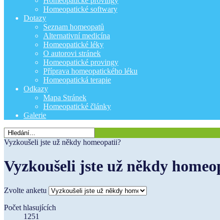
Homeopatické provingy
Homeopatické softwary
Dotazy
Seznam homeopatů
Alternativní medicína
Homeopatické léky
O autorovi stránek
Homeopatické provingy
Příprava homeopatického léku
Homeopatická terapie
Odkazy
Mapa Stránek
Homeopatické články
Galerie
Vyzkoušeli jste už někdy homeopatii?
Vyzkoušeli jste už někdy homeo
Zvolte anketu
Počet hlasujících
1251