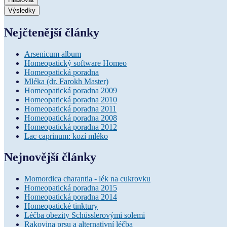
Nejčtenější články
Arsenicum album
Homeopatický software Homeo
Homeopatická poradna
Mléka (dr. Farokh Master)
Homeopatická poradna 2009
Homeopatická poradna 2010
Homeopatická poradna 2011
Homeopatická poradna 2008
Homeopatická poradna 2012
Lac caprinum: kozí mléko
Nejnovější články
Momordica charantia - lék na cukrovku
Homeopatická poradna 2015
Homeopatická poradna 2014
Homeopatické tinktury
Léčba obezity Schüsslerovými solemi
Rakovina prsu a alternativní léčba