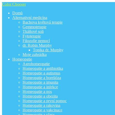
Color Chooser
Domů
Alternativní medicína
Bachova květová terapie
Gemmoterapie
Tkáňové soli
Fytoterapie
Filozofie nemocí
dr. Robin Murphy
Tonika dr. Murphy
Moje zahrádka
Homeopatie
Agrohomeopatie
Homeopatie a antibiotika
Homeopatie a autismus
Homeopatie a borelióza
Homeopatie a imunita
Homeopatie a infekce
Homeopatie a nos
Homeopatie a obezita
Homeopatie a první pomoc
Homeopatie a rakovina
Homeopatie a vakcinace
Homeopatie a vlasy