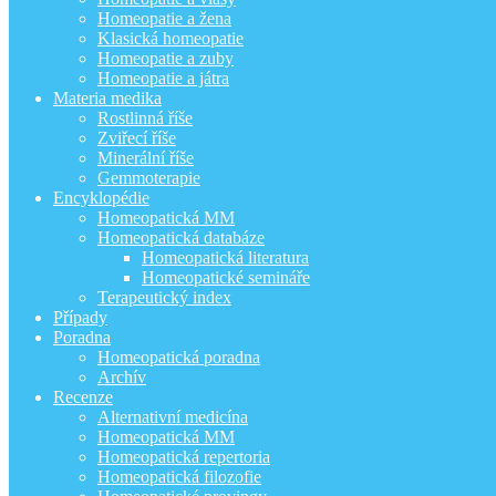
Homeopatie a žena
Klasická homeopatie
Homeopatie a zuby
Homeopatie a játra
Materia medika
Rostlinná říše
Zviřecí říše
Minerální říše
Gemmoterapie
Encyklopédie
Homeopatická MM
Homeopatická databáze
Homeopatická literatura
Homeopatické semináře
Terapeutický index
Případy
Poradna
Homeopatická poradna
Archív
Recenze
Alternativní medicína
Homeopatická MM
Homeopatická repertoria
Homeopatická filozofie