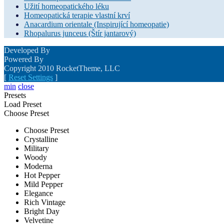
Užití homeopatického léku
Homeopatická terapie vlastní krví
Anacardium orientale (Inspirující homeopatie)
Rhopalurus junceus (Štír jantarový)
Developed By
Powered By
Copyright 2010 RocketTheme, LLC
[
Reset Settings
]
min
close
Presets
Load Preset
Choose Preset
Choose Preset
Crystalline
Military
Woody
Moderna
Hot Pepper
Mild Pepper
Elegance
Rich Vintage
Bright Day
Velvetine