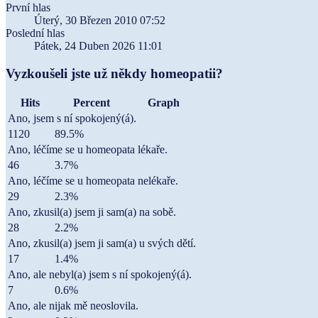
První hlas
Úterý, 30 Březen 2010 07:52
Poslední hlas
Pátek, 24 Duben 2026 11:01
Vyzkoušeli jste už někdy homeopatii?
Hits
Percent
Graph
Ano, jsem s ní spokojený(á).
1120
89.5%
Ano, léčíme se u homeopata lékaře.
46
3.7%
Ano, léčíme se u homeopata nelékaře.
29
2.3%
Ano, zkusil(a) jsem ji sam(a) na sobě.
28
2.2%
Ano, zkusil(a) jsem ji sam(a) u svých dětí.
17
1.4%
Ano, ale nebyl(a) jsem s ní spokojený(á).
7
0.6%
Ano, ale nijak mě neoslovila.