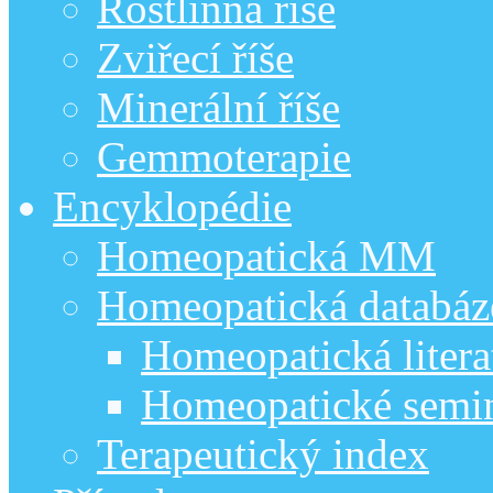
Rostlinná říše
Zviřecí říše
Minerální říše
Gemmoterapie
Encyklopédie
Homeopatická MM
Homeopatická databáz
Homeopatická litera
Homeopatické semi
Terapeutický index