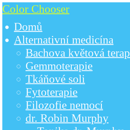
Color Chooser
Domů
Alternativní medicína
Bachova květová terap
Gemmoterapie
Tkáňové soli
Fytoterapie
Filozofie nemocí
dr. Robin Murphy