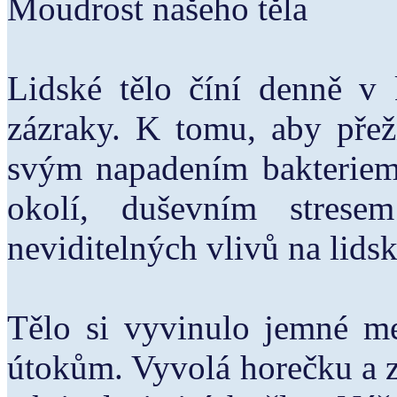
Moudrost našeho těla
Lidské tělo číní denně v
zázraky. K tomu, aby přeži
svým napadením bakteriemi,
okolí, duševním strese
neviditelných vlivů na lid
Tělo si vyvinulo jemné me
útokům. Vyvolá horečku a z