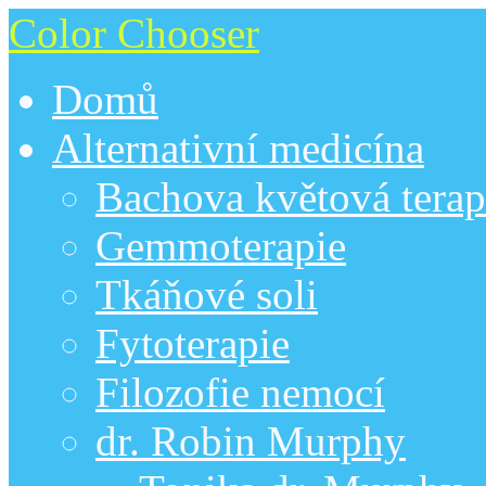
Color Chooser
Domů
Alternativní medicína
Bachova květová terap
Gemmoterapie
Tkáňové soli
Fytoterapie
Filozofie nemocí
dr. Robin Murphy