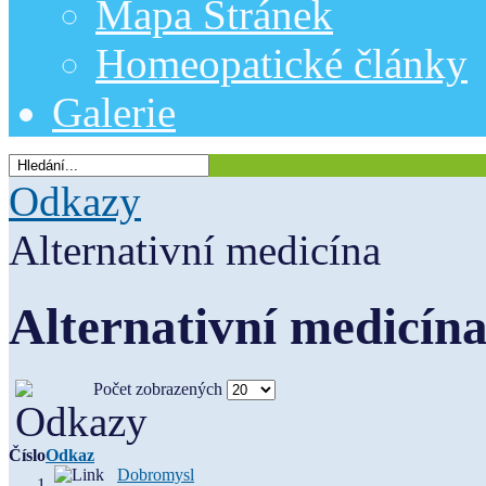
Mapa Stránek
Homeopatické články
Galerie
Odkazy
Alternativní medicína
Alternativní medicín
Počet zobrazených
Číslo
Odkaz
Dobromysl
1