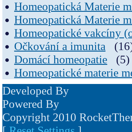
Homeopatická Materie m
Homeopatická Materie m
Homeopatické vakcíny (
Očkování a imunita
(16
Domácí homeopatie
(5)
Homeopatické materie me
Developed By
Powered By
Copyright 2010 RocketTh
[
Reset Settings
]