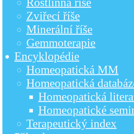
Rostlinná říše
Zviřecí říše
Minerální říše
Gemmoterapie
Encyklopédie
Homeopatická MM
Homeopatická databáz
Homeopatická litera
Homeopatické semi
Terapeutický index