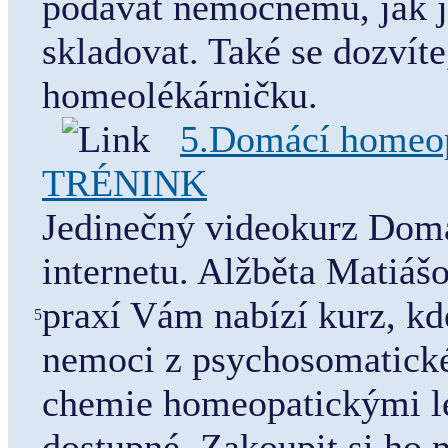
podávat nemocnému, jak je
skladovat. Také se dozvíte,
homeolékárničku.
5.Domácí homeo
TRÉNINK
Jedinečný videokurz Dom
internetu. Alžběta Matiáš
praxí Vám nabízí kurz, kd
5
nemoci z psychosomatickéh
chemie homeopatickými lé
dostupné. Zakoupit si ho 