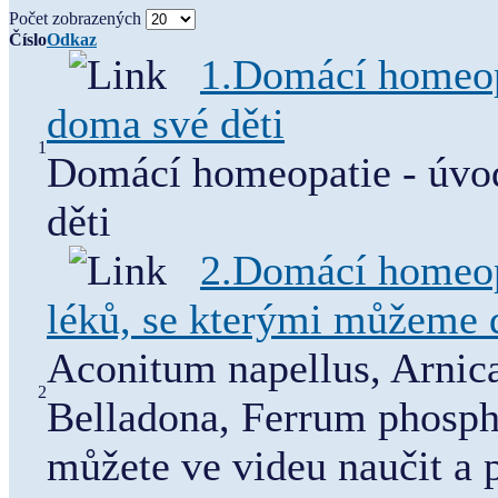
Počet zobrazených
Číslo
Odkaz
1.Domácí homeopa
doma své děti
1
Domácí homeopatie - úvod
děti
2.Domácí homeop
léků, se kterými můžeme 
Aconitum napellus, Arnic
2
Belladona, Ferrum phospho
můžete ve videu naučit a