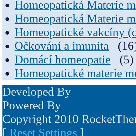
Homeopatická Materie m
Homeopatická Materie m
Homeopatické vakcíny (
Očkování a imunita
(16
Domácí homeopatie
(5)
Homeopatické materie me
Developed By
Powered By
Copyright 2010 RocketTh
[
Reset Settings
]