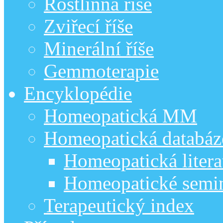
Rostlinná říše
Zviřecí říše
Minerální říše
Gemmoterapie
Encyklopédie
Homeopatická MM
Homeopatická databáz
Homeopatická litera
Homeopatické semi
Terapeutický index