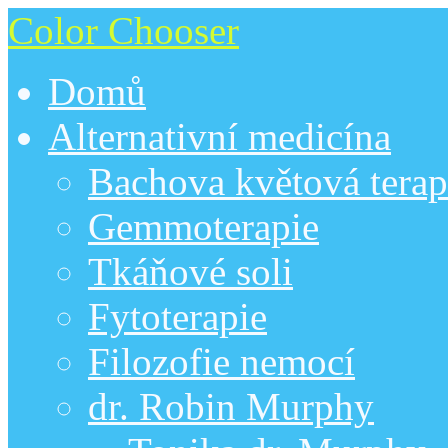
Color Chooser
Domů
Alternativní medicína
Bachova květová terap
Gemmoterapie
Tkáňové soli
Fytoterapie
Filozofie nemocí
dr. Robin Murphy