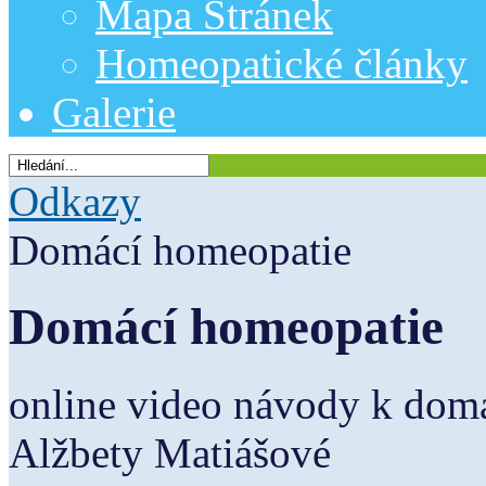
Mapa Stránek
Homeopatické články
Galerie
Odkazy
Domácí homeopatie
Domácí homeopatie
online video návody k domá
Alžbety Matiášové