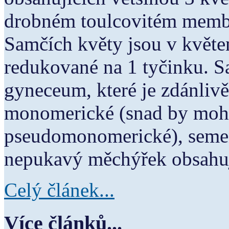
drobném toulcovitém membr
Samčích květy jsou v květen
redukované na 1 tyčinku. S
gyneceum, které je zdánlivě
monomerické (snad by mohl
pseudomonomerické), semení
nepukavý měchýřek obsahuj
Celý článek...
Více článků...