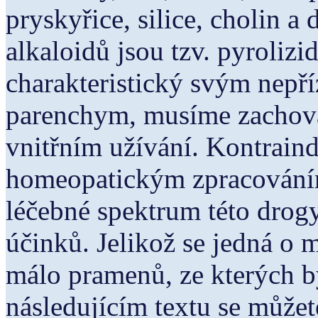
pryskyřice, silice, cholin a 
alkaloidů jsou tzv. pyrolizi
charakteristický svým nepří
parenchym, musíme zachovat
vnitřním užívání. Kontrain
homeopatickým zpracováním 
léčebné spektrum této drog
účinků. Jelikož se jedná o ma
málo pramenů, ze kterých b
následujícím textu se můžet