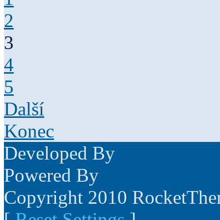
2
3
4
5
Další
Konec
Developed By
Powered By
Copyright 2010 RocketTh
[
Reset Settings
]