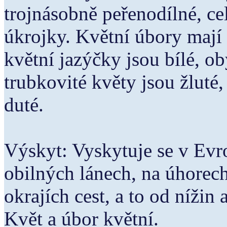
trojnásobně peřenodílné, c
úkrojky. Květní úbory mají
květní jazýčky jsou bílé, o
trubkovité květy jsou žluté,
duté.
Výskyt: Vyskytuje se v Evr
obilných lánech, na úhorech
okrajích cest, a to od nížin 
Květ a úbor květní.