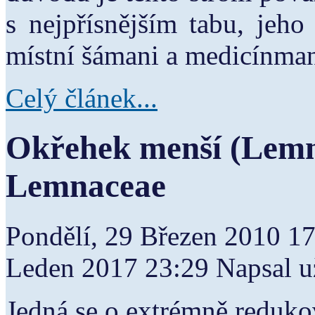
s nejpřísnějším tabu, jeho
místní šámani a medicínman
Celý článek...
Okřehek menší (Lemn
Lemnaceae
Pondělí, 29 Březen 2010 1
Leden 2017 23:29
Napsal u
Jedná se o extrémně redukov