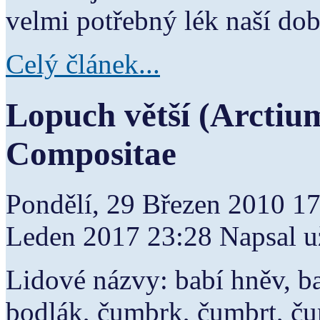
velmi potřebný lék naší dob
Celý článek...
Lopuch větší (Arctiu
Compositae
Pondělí, 29 Březen 2010 1
Leden 2017 23:28
Napsal u
Lidové názvy: babí hněv, ba
bodlák, čumbrk, čumbrt, čum