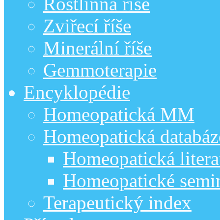
Rostlinná říše
Zviřecí říše
Minerální říše
Gemmoterapie
Encyklopédie
Homeopatická MM
Homeopatická databáz
Homeopatická litera
Homeopatické semi
Terapeutický index