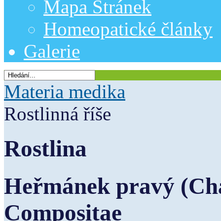
Mapa Stránek
Homeopatické články
Galerie
Materia medika
Rostlinná říše
Rostlina
Heřmánek pravý (Cha
Compositae