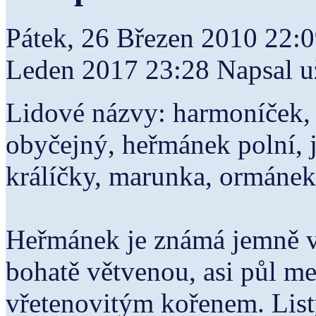
Pátek, 26 Březen 2010 22:
Leden 2017 23:28
Napsal u
Lidové názvy: harmoníček,
obyčejný, heřmánek polní, 
králíčky, marunka, ormáne
Heřmánek je známá jemně vo
bohatě větvenou, asi půl m
vřetenovitým kořenem. Listy