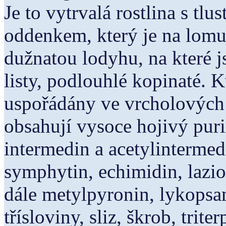
Je to vytrvalá rostlina s t
oddenkem, který je na lomu 
dužnatou lodyhu, na které j
listy, podlouhlé kopinaté. K
uspořádány ve vrcholových 
obsahují vysoce hojivý puri
intermedin a acetylintermedi
symphytin, echimidin, lazi
dále metylpyronin, lykopsa
třísloviny, sliz, škrob, trit