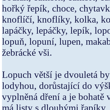
hořký řepík, choce, chytavky
knoflíčí, knoflíky, kolka, 
lapáčky, lepáčky, lepík, lo
lopuň, lopuní, lupen, makab
žebrácké vši.
Lopuch větší je dvouletá b
lodyhou, dorůstající do výš
vyplněná dření a je bohatě
má listy s dlouhými řapíky, č