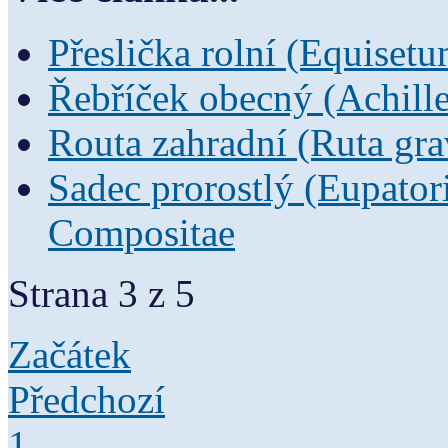
Přeslička rolní (Equiset
Řebříček obecný (Achill
Routa zahradní (Ruta gra
Sadec prorostlý (Eupator
Compositae
Strana 3 z 5
Začátek
Předchozí
1