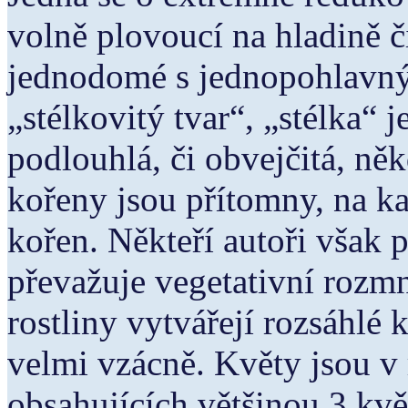
volně plovoucí na hladině č
jednodomé s jednopohlavný
„stélkovitý tvar“, „stélka“ j
podlouhlá, či obvejčitá, ně
kořeny jsou přítomny, na ka
kořen. Někteří autoři však p
převažuje vegetativní rozm
rostliny vytvářejí rozsáhlé 
velmi vzácně. Květy jsou v
obsahujících většinou 3 kvě