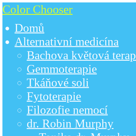
Color Chooser
Domů
Alternativní medicína
Bachova květová terap
Gemmoterapie
Tkáňové soli
Fytoterapie
Filozofie nemocí
dr. Robin Murphy